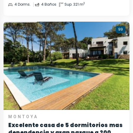
2
4 Dorms.
4 Baños
Sup. 321 m
99
MONTOYA
Excelente casa de 5 dormitorios mas
dependencia y gran parque a 200