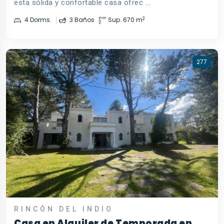
esta sólida y confortable casa ofrec ...
2
4 Dorms.
3 Baños
Sup. 670 m
277
RINCÓN DEL INDIO
Casa en Alquiler de Temporada en