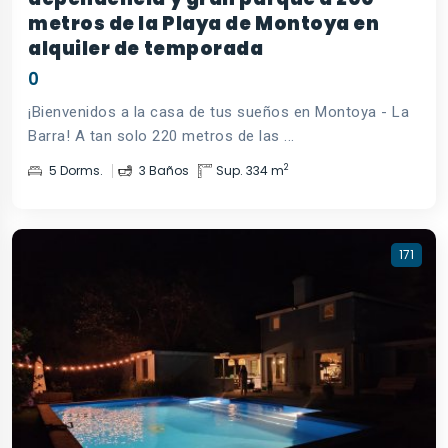
metros de la Playa de Montoya en
alquiler de temporada
0
¡Bienvenidos a la casa de tus sueños en Montoya - La
Barra! A tan solo 220 metros de las ...
2
5 Dorms.
3 Baños
Sup. 334 m
171